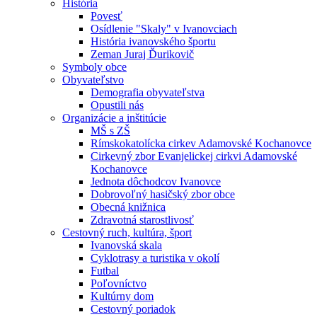
História
Povesť
Osídlenie "Skaly" v Ivanovciach
História ivanovského športu
Zeman Juraj Ďurikovič
Symboly obce
Obyvateľstvo
Demografia obyvateľstva
Opustili nás
Organizácie a inštitúcie
MŠ s ZŠ
Rímskokatolícka cirkev Adamovské Kochanovce
Cirkevný zbor Evanjelickej cirkvi Adamovské
Kochanovce
Jednota dôchodcov Ivanovce
Dobrovoľný hasičský zbor obce
Obecná knižnica
Zdravotná starostlivosť
Cestovný ruch, kultúra, šport
Ivanovská skala
Cyklotrasy a turistika v okolí
Futbal
Poľovníctvo
Kultúrny dom
Cestovný poriadok