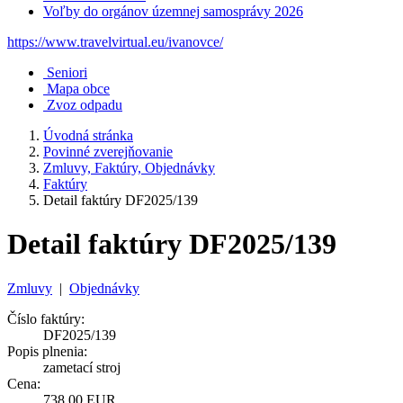
Voľby do orgánov územnej samosprávy 2026
https://www.travelvirtual.eu/ivanovce/
Seniori
Mapa obce
Zvoz odpadu
Úvodná stránka
Povinné zverejňovanie
Zmluvy, Faktúry, Objednávky
Faktúry
Detail faktúry DF2025/139
Detail faktúry DF2025/139
Zmluvy
|
Objednávky
Číslo faktúry:
DF2025/139
Popis plnenia:
zametací stroj
Cena:
738,00 EUR