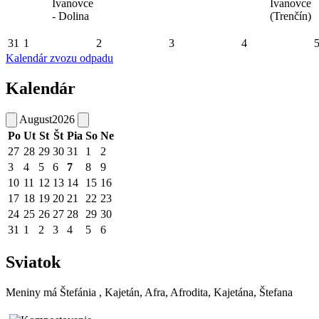
Ivanovce
Ivanovce
- Dolina
(Trenčín)
31
1
2
3
4
Kalendár zvozu odpadu
Kalendár
August
2026
Po
Ut
St
Št
Pia
So
Ne
27
28
29
30
31
1
2
3
4
5
6
7
8
9
10
11
12
13
14
15
16
17
18
19
20
21
22
23
24
25
26
27
28
29
30
31
1
2
3
4
5
6
Sviatok
Meniny má
Štefánia
, Kajetán, Afra, Afrodita, Kajetána, Štefana