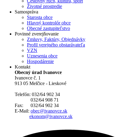
Cestovný ruch, kultúra, šport
Životné prostredie
Samospráva
Starosta obce
Hlavný kontrolór obce
Obecné zastupiteľstvo
Povinné zverejňovanie
Zmluvy, Faktúry, Objednávky
Profil verejného obstarávateľa
VZN
Uznesenia obce
Hospodárenie
Kontakt
Obecný úrad Ivanovce
Ivanovce č. 1
913 05 Melčice - Lieskové
Telefón: 032/64 902 34
032/64 908 71
Fax: 032/64 902 34
E-Mail:
obec@ivanovce.sk
ekonom@ivanovce.sk