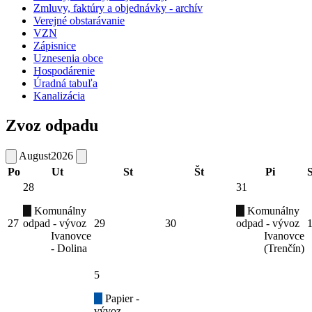
Zmluvy, faktúry a objednávky - archív
Verejné obstarávanie
VZN
Zápisnice
Uznesenia obce
Hospodárenie
Úradná tabuľa
Kanalizácia
Zvoz odpadu
August
2026
Po
Ut
St
Št
Pi
28
31
Komunálny
Komunálny
27
odpad - vývoz
29
30
odpad - vývoz
Ivanovce
Ivanovce
- Dolina
(Trenčín)
5
Papier -
vývoz