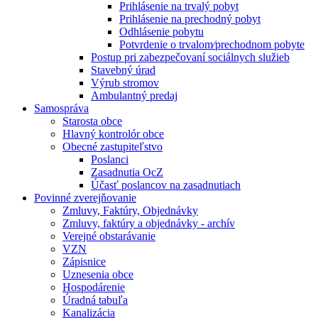
Prihlásenie na trvalý pobyt
Prihlásenie na prechodný pobyt
Odhlásenie pobytu
Potvrdenie o trvalom⁄prechodnom pobyte
Postup pri zabezpečovaní sociálnych služieb
Stavebný úrad
Výrub stromov
Ambulantný predaj
Samospráva
Starosta obce
Hlavný kontrolór obce
Obecné zastupiteľstvo
Poslanci
Zasadnutia OcZ
Účasť poslancov na zasadnutiach
Povinné zverejňovanie
Zmluvy, Faktúry, Objednávky
Zmluvy, faktúry a objednávky - archív
Verejné obstarávanie
VZN
Zápisnice
Uznesenia obce
Hospodárenie
Úradná tabuľa
Kanalizácia