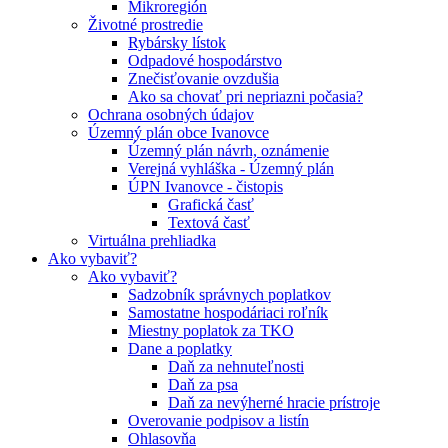
Mikroregión
Životné prostredie
Rybársky lístok
Odpadové hospodárstvo
Znečisťovanie ovzdušia
Ako sa chovať pri nepriazni počasia?
Ochrana osobných údajov
Územný plán obce Ivanovce
Územný plán návrh, oznámenie
Verejná vyhláška - Územný plán
ÚPN Ivanovce - čistopis
Grafická časť
Textová časť
Virtuálna prehliadka
Ako vybaviť?
Ako vybaviť?
Sadzobník správnych poplatkov
Samostatne hospodáriaci roľník
Miestny poplatok za TKO
Dane a poplatky
Daň za nehnuteľnosti
Daň za psa
Daň za nevýherné hracie prístroje
Overovanie podpisov a listín
Ohlasovňa