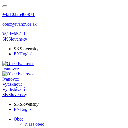
+4210326490871
obec@ivanovce.sk
Vyhledávání
SK
Slovensky
SK
Slovensky
EN
English
Ivanovce
Ivanovce
Vytisknout
Vyhledávání
SK
Slovensky
SK
Slovensky
EN
English
Obec
Naša obec