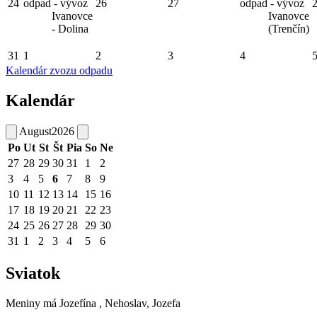
24
odpad - vývoz
26
27
odpad - vývoz
Ivanovce
Ivanovce
- Dolina
(Trenčín)
31
1
2
3
4
Kalendár zvozu odpadu
Kalendár
August
2026
Po
Ut
St
Št
Pia
So
Ne
27
28
29
30
31
1
2
3
4
5
6
7
8
9
10
11
12
13
14
15
16
17
18
19
20
21
22
23
24
25
26
27
28
29
30
31
1
2
3
4
5
6
Sviatok
Meniny má
Jozefína
, Nehoslav, Jozefa