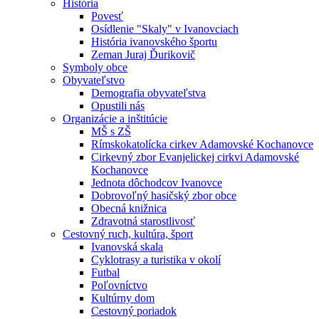
História
Povesť
Osídlenie "Skaly" v Ivanovciach
História ivanovského športu
Zeman Juraj Ďurikovič
Symboly obce
Obyvateľstvo
Demografia obyvateľstva
Opustili nás
Organizácie a inštitúcie
MŠ s ZŠ
Rímskokatolícka cirkev Adamovské Kochanovce
Cirkevný zbor Evanjelickej cirkvi Adamovské
Kochanovce
Jednota dôchodcov Ivanovce
Dobrovoľný hasičský zbor obce
Obecná knižnica
Zdravotná starostlivosť
Cestovný ruch, kultúra, šport
Ivanovská skala
Cyklotrasy a turistika v okolí
Futbal
Poľovníctvo
Kultúrny dom
Cestovný poriadok