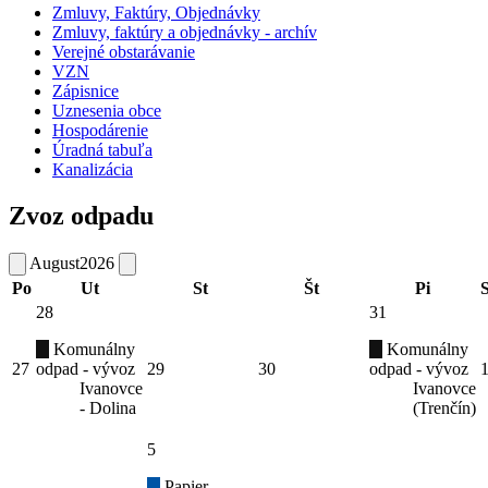
Zmluvy, Faktúry, Objednávky
Zmluvy, faktúry a objednávky - archív
Verejné obstarávanie
VZN
Zápisnice
Uznesenia obce
Hospodárenie
Úradná tabuľa
Kanalizácia
Zvoz odpadu
August
2026
Po
Ut
St
Št
Pi
28
31
Komunálny
Komunálny
27
odpad - vývoz
29
30
odpad - vývoz
Ivanovce
Ivanovce
- Dolina
(Trenčín)
5
Papier -