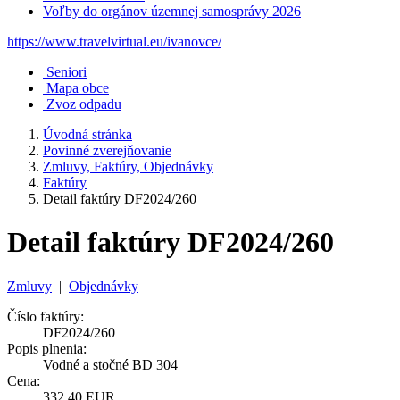
Voľby do orgánov územnej samosprávy 2026
https://www.travelvirtual.eu/ivanovce/
Seniori
Mapa obce
Zvoz odpadu
Úvodná stránka
Povinné zverejňovanie
Zmluvy, Faktúry, Objednávky
Faktúry
Detail faktúry DF2024/260
Detail faktúry DF2024/260
Zmluvy
|
Objednávky
Číslo faktúry:
DF2024/260
Popis plnenia:
Vodné a stočné BD 304
Cena:
332,40 EUR