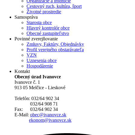
Organizácie a inštitúcie
Cestovný ruch, kultúra, šport
Životné prostredie
Samospráva
Starosta obce
Hlavný kontrolór obce
Obecné zastupiteľstvo
Povinné zverejňovanie
Zmluvy, Faktúry, Objednávky
Profil verejného obstarávateľa
VZN
Uznesenia obce
Hospodárenie
Kontakt
Obecný úrad Ivanovce
Ivanovce č. 1
913 05 Melčice - Lieskové
Telefón: 032/64 902 34
032/64 908 71
Fax: 032/64 902 34
E-Mail:
obec@ivanovce.sk
ekonom@ivanovce.sk