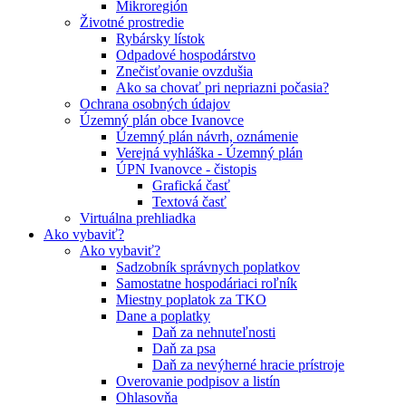
Mikroregión
Životné prostredie
Rybársky lístok
Odpadové hospodárstvo
Znečisťovanie ovzdušia
Ako sa chovať pri nepriazni počasia?
Ochrana osobných údajov
Územný plán obce Ivanovce
Územný plán návrh, oznámenie
Verejná vyhláška - Územný plán
ÚPN Ivanovce - čistopis
Grafická časť
Textová časť
Virtuálna prehliadka
Ako vybaviť?
Ako vybaviť?
Sadzobník správnych poplatkov
Samostatne hospodáriaci roľník
Miestny poplatok za TKO
Dane a poplatky
Daň za nehnuteľnosti
Daň za psa
Daň za nevýherné hracie prístroje
Overovanie podpisov a listín
Ohlasovňa