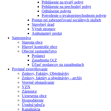
Prihlásenie na trvalý pobyt
Prihlásenie na prechodný pobyt
Odhlásenie pobytu
Potvrdenie o trvalom⁄prechodnom pobyte
Postup pri zabezpečovaní sociálnych služieb
Stavebný úrad
Výrub stromov
Ambulantný predaj
Samospráva
Starosta obce
Hlavný kontrolór obce
Obecné zastupiteľstvo
Poslanci
Zasadnutia OcZ
Účasť poslancov na zasadnutiach
Povinné zverejňovanie
Zmluvy, Faktúry, Objednávky
Zmluvy, faktúry a objednávky - archív
Verejné obstarávanie
VZN
Zápisnice
Uznesenia obce
Hospodárenie
Úradná tabuľa
Kanalizácia