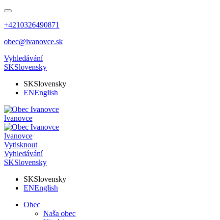
+4210326490871
obec@ivanovce.sk
Vyhledávání
SK
Slovensky
SK
Slovensky
EN
English
Ivanovce
Ivanovce
Vytisknout
Vyhledávání
SK
Slovensky
SK
Slovensky
EN
English
Obec
Naša obec