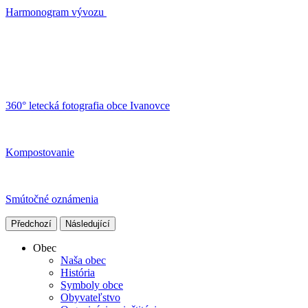
Harmonogram vývozu
360° letecká fotografia obce Ivanovce
Kompostovanie
Smútočné oznámenia
Předchozí
Následující
Obec
Naša obec
História
Symboly obce
Obyvateľstvo