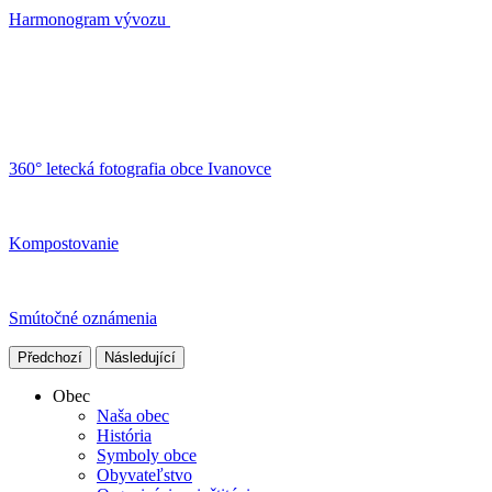
Harmonogram vývozu
360° letecká fotografia obce Ivanovce
Kompostovanie
Smútočné oznámenia
Předchozí
Následující
Obec
Naša obec
História
Symboly obce
Obyvateľstvo