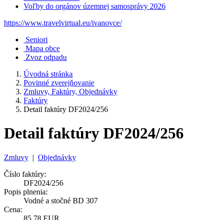
Voľby do orgánov územnej samosprávy 2026
https://www.travelvirtual.eu/ivanovce/
Seniori
Mapa obce
Zvoz odpadu
Úvodná stránka
Povinné zverejňovanie
Zmluvy, Faktúry, Objednávky
Faktúry
Detail faktúry DF2024/256
Detail faktúry DF2024/256
Zmluvy
|
Objednávky
Číslo faktúry:
DF2024/256
Popis plnenia:
Vodné a stočné BD 307
Cena:
85,78 EUR