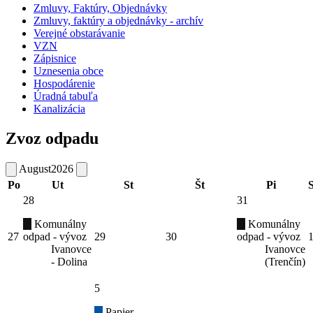
Zmluvy, Faktúry, Objednávky
Zmluvy, faktúry a objednávky - archív
Verejné obstarávanie
VZN
Zápisnice
Uznesenia obce
Hospodárenie
Úradná tabuľa
Kanalizácia
Zvoz odpadu
August
2026
Po
Ut
St
Št
Pi
28
31
Komunálny
Komunálny
27
odpad - vývoz
29
30
odpad - vývoz
Ivanovce
Ivanovce
- Dolina
(Trenčín)
5
Papier -