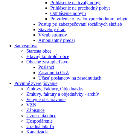
Prihlásenie na trvalý pobyt
Prihlásenie na prechodný pobyt
Odhlásenie pobytu
Potvrdenie o trvalom⁄prechodnom pobyte
Postup pri zabezpečovaní sociálnych služieb
Stavebný úrad
Výrub stromov
Ambulantný predaj
Samospráva
Starosta obce
Hlavný kontrolór obce
Obecné zastupiteľstvo
Poslanci
Zasadnutia OcZ
Účasť poslancov na zasadnutiach
Povinné zverejňovanie
Zmluvy, Faktúry, Objednávky
Zmluvy, faktúry a objednávky - archív
Verejné obstarávanie
VZN
Zápisnice
Uznesenia obce
Hospodárenie
Úradná tabuľa
Kanalizácia