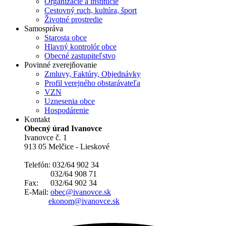
Organizácie a inštitúcie
Cestovný ruch, kultúra, šport
Životné prostredie
Samospráva
Starosta obce
Hlavný kontrolór obce
Obecné zastupiteľstvo
Povinné zverejňovanie
Zmluvy, Faktúry, Objednávky
Profil verejného obstarávateľa
VZN
Uznesenia obce
Hospodárenie
Kontakt
Obecný úrad Ivanovce
Ivanovce č. 1
913 05 Melčice - Lieskové
Telefón: 032/64 902 34
032/64 908 71
Fax: 032/64 902 34
E-Mail:
obec@ivanovce.sk
ekonom@ivanovce.sk