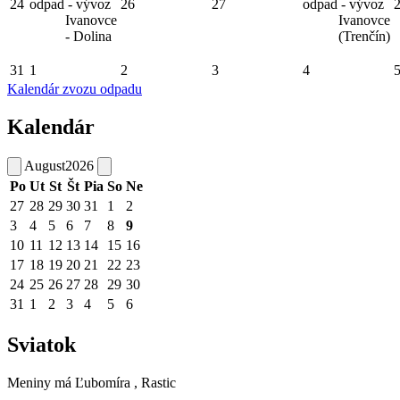
24
odpad - vývoz
26
27
odpad - vývoz
Ivanovce
Ivanovce
- Dolina
(Trenčín)
31
1
2
3
4
Kalendár zvozu odpadu
Kalendár
August
2026
Po
Ut
St
Št
Pia
So
Ne
27
28
29
30
31
1
2
3
4
5
6
7
8
9
10
11
12
13
14
15
16
17
18
19
20
21
22
23
24
25
26
27
28
29
30
31
1
2
3
4
5
6
Sviatok
Meniny má
Ľubomíra
, Rastic