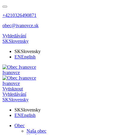
+4210326490871
obec@ivanovce.sk
Vyhledávání
SK
Slovensky
SK
Slovensky
EN
English
Ivanovce
Ivanovce
Vytisknout
Vyhledávání
SK
Slovensky
SK
Slovensky
EN
English
Obec
Naša obec