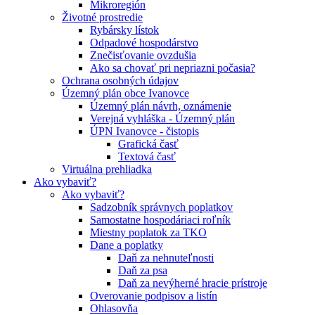
Mikroregión
Životné prostredie
Rybársky lístok
Odpadové hospodárstvo
Znečisťovanie ovzdušia
Ako sa chovať pri nepriazni počasia?
Ochrana osobných údajov
Územný plán obce Ivanovce
Územný plán návrh, oznámenie
Verejná vyhláška - Územný plán
ÚPN Ivanovce - čistopis
Grafická časť
Textová časť
Virtuálna prehliadka
Ako vybaviť?
Ako vybaviť?
Sadzobník správnych poplatkov
Samostatne hospodáriaci roľník
Miestny poplatok za TKO
Dane a poplatky
Daň za nehnuteľnosti
Daň za psa
Daň za nevýherné hracie prístroje
Overovanie podpisov a listín
Ohlasovňa