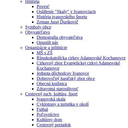
História
Povesť
Osídlenie "Skaly" v Ivanovciach
História ivanovského športu
Zeman Juraj Ďurikovič
Symboly obce
Obyvateľstvo
Demografia obyvateľstva
Opustili nás
Organizácie a inštitúcie
MŠ s ZŠ
Rímskokatolícka cirkev Adamovské Kochanovce
Cirkevný zbor Evanjelickej cirkvi Adamovské
Kochanovce
Jednota dôchodcov Ivanovce
Dobrovoľný hasičský zbor obce
Obecná knižnica
Zdravotná starostlivosť
Cestovný ruch, kultúra, šport
Ivanovská skala
Cyklotrasy a turistika v okolí
Futbal
Poľovníctvo
Kultúrny dom
Cestovný poriadok