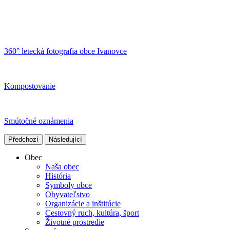
360° letecká fotografia obce Ivanovce
Kompostovanie
Smútočné oznámenia
Předchozí
Následující
Obec
Naša obec
História
Symboly obce
Obyvateľstvo
Organizácie a inštitúcie
Cestovný ruch, kultúra, šport
Životné prostredie