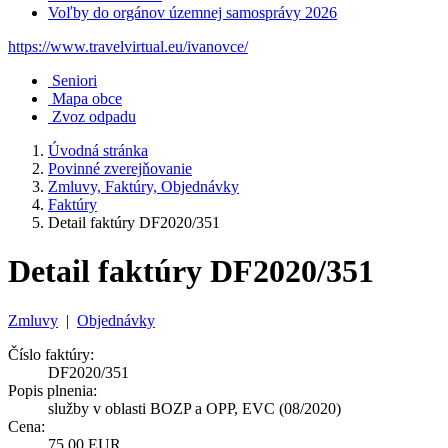
Voľby do orgánov územnej samosprávy 2026
https://www.travelvirtual.eu/ivanovce/
Seniori
Mapa obce
Zvoz odpadu
Úvodná stránka
Povinné zverejňovanie
Zmluvy, Faktúry, Objednávky
Faktúry
Detail faktúry DF2020/351
Detail faktúry DF2020/351
Zmluvy
|
Objednávky
Číslo faktúry:
DF2020/351
Popis plnenia:
služby v oblasti BOZP a OPP, EVC (08/2020)
Cena:
75,00 EUR