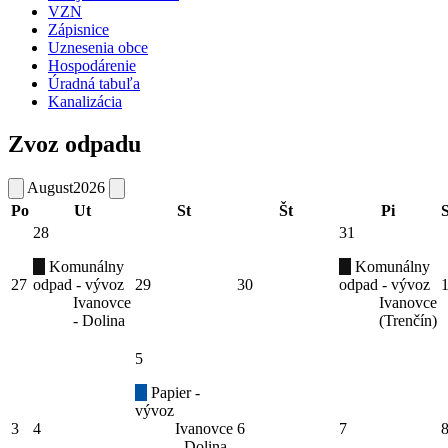
VZN
Zápisnice
Uznesenia obce
Hospodárenie
Úradná tabuľa
Kanalizácia
Zvoz odpadu
August
2026
Po
Ut
St
Št
Pi
28
31
Komunálny
Komunálny
27
odpad - vývoz
29
30
odpad - vývoz
Ivanovce
Ivanovce
- Dolina
(Trenčín)
5
Papier -
vývoz
3
4
Ivanovce
6
7
- Dolina,