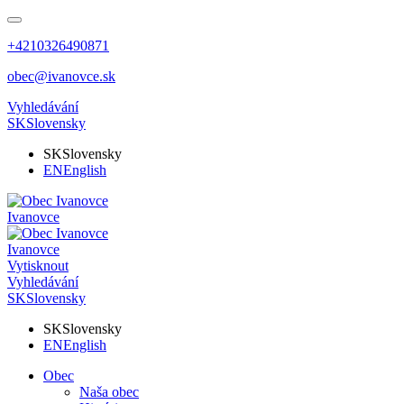
+4210326490871
obec@ivanovce.sk
Vyhledávání
SK
Slovensky
SK
Slovensky
EN
English
Ivanovce
Ivanovce
Vytisknout
Vyhledávání
SK
Slovensky
SK
Slovensky
EN
English
Obec
Naša obec