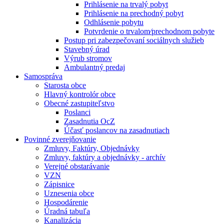
Prihlásenie na trvalý pobyt
Prihlásenie na prechodný pobyt
Odhlásenie pobytu
Potvrdenie o trvalom⁄prechodnom pobyte
Postup pri zabezpečovaní sociálnych služieb
Stavebný úrad
Výrub stromov
Ambulantný predaj
Samospráva
Starosta obce
Hlavný kontrolór obce
Obecné zastupiteľstvo
Poslanci
Zasadnutia OcZ
Účasť poslancov na zasadnutiach
Povinné zverejňovanie
Zmluvy, Faktúry, Objednávky
Zmluvy, faktúry a objednávky - archív
Verejné obstarávanie
VZN
Zápisnice
Uznesenia obce
Hospodárenie
Úradná tabuľa
Kanalizácia