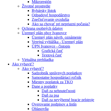
Mikroregión
Životné prostredie
Rybársky lístok
Odpadové hospodárstvo
Znečisťovanie ovzdušia
Ako sa chovať pri nepriazni počasia?
Ochrana osobných údajov
Územný plán obce Ivanovce
Územný plán návrh, oznámenie
Verejná vyhláška - Územný plán
ÚPN Ivanovce - čistopis
Grafická časť
Textová časť
Virtuálna prehliadka
Ako vybaviť?
Ako vybaviť?
Sadzobník správnych poplatkov
Samostatne hospodáriaci roľník
Miestny poplatok za TKO
Dane a poplatky
Daň za nehnuteľnosti
Daň za psa
Daň za nevýherné hracie prístroje
Overovanie podpisov a listín
Ohlasovňa