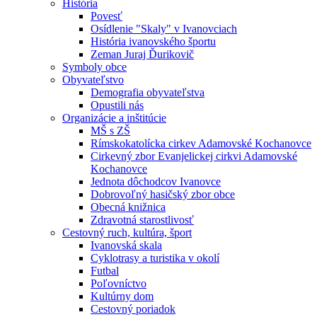
História
Povesť
Osídlenie "Skaly" v Ivanovciach
História ivanovského športu
Zeman Juraj Ďurikovič
Symboly obce
Obyvateľstvo
Demografia obyvateľstva
Opustili nás
Organizácie a inštitúcie
MŠ s ZŠ
Rímskokatolícka cirkev Adamovské Kochanovce
Cirkevný zbor Evanjelickej cirkvi Adamovské
Kochanovce
Jednota dôchodcov Ivanovce
Dobrovoľný hasičský zbor obce
Obecná knižnica
Zdravotná starostlivosť
Cestovný ruch, kultúra, šport
Ivanovská skala
Cyklotrasy a turistika v okolí
Futbal
Poľovníctvo
Kultúrny dom
Cestovný poriadok