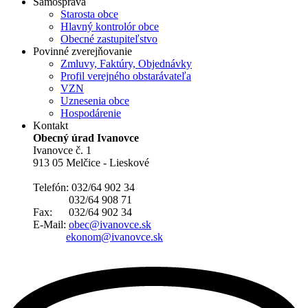
Samospráva
Starosta obce
Hlavný kontrolór obce
Obecné zastupiteľstvo
Povinné zverejňovanie
Zmluvy, Faktúry, Objednávky
Profil verejného obstarávateľa
VZN
Uznesenia obce
Hospodárenie
Kontakt
Obecný úrad Ivanovce
Ivanovce č. 1
913 05 Melčice - Lieskové
Telefón: 032/64 902 34
032/64 908 71
Fax: 032/64 902 34
E-Mail:
obec@ivanovce.sk
ekonom@ivanovce.sk