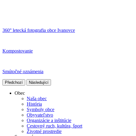
360° letecká fotografia obce Ivanovce
Kompostovanie
Smútočné oznámenia
Předchozí
Následující
Obec
Naša obec
História
Symboly obce
Obyvateľstvo
Organizácie a inštitúcie
Cestovný ruch, kultúra, šport
Životné prostredie