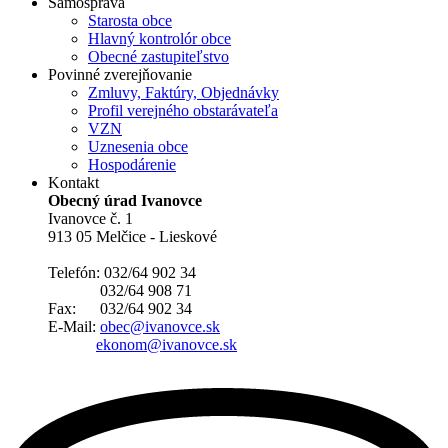
Samospráva
Starosta obce
Hlavný kontrolór obce
Obecné zastupiteľstvo
Povinné zverejňovanie
Zmluvy, Faktúry, Objednávky
Profil verejného obstarávateľa
VZN
Uznesenia obce
Hospodárenie
Kontakt
Obecný úrad Ivanovce
Ivanovce č. 1
913 05 Melčice - Lieskové
Telefón: 032/64 902 34
032/64 908 71
Fax: 032/64 902 34
E-Mail:
obec@ivanovce.sk
ekonom@ivanovce.sk