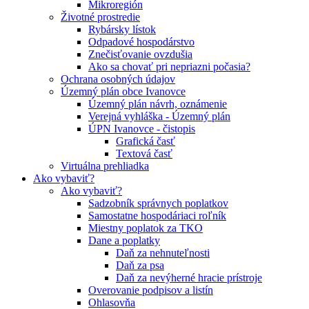
Mikroregión
Životné prostredie
Rybársky lístok
Odpadové hospodárstvo
Znečisťovanie ovzdušia
Ako sa chovať pri nepriazni počasia?
Ochrana osobných údajov
Územný plán obce Ivanovce
Územný plán návrh, oznámenie
Verejná vyhláška - Územný plán
ÚPN Ivanovce - čistopis
Grafická časť
Textová časť
Virtuálna prehliadka
Ako vybaviť?
Ako vybaviť?
Sadzobník správnych poplatkov
Samostatne hospodáriaci roľník
Miestny poplatok za TKO
Dane a poplatky
Daň za nehnuteľnosti
Daň za psa
Daň za nevýherné hracie prístroje
Overovanie podpisov a listín
Ohlasovňa