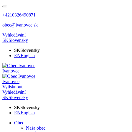
+4210326490871
obec@ivanovce.sk
Vyhledávání
SK
Slovensky
SK
Slovensky
EN
English
Ivanovce
Ivanovce
Vytisknout
Vyhledávání
SK
Slovensky
SK
Slovensky
EN
English
Obec
Naša obec