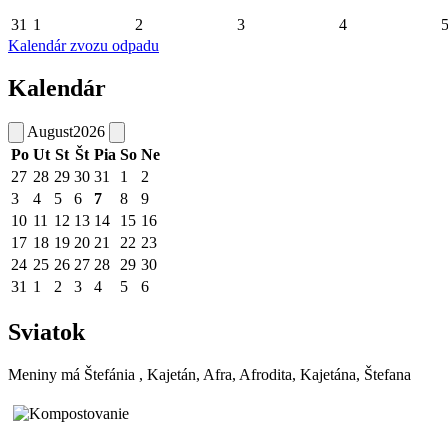
31
1
2
3
4
Kalendár zvozu odpadu
Kalendár
August
2026
Po
Ut
St
Št
Pia
So
Ne
27
28
29
30
31
1
2
3
4
5
6
7
8
9
10
11
12
13
14
15
16
17
18
19
20
21
22
23
24
25
26
27
28
29
30
31
1
2
3
4
5
6
Sviatok
Meniny má
Štefánia
, Kajetán, Afra, Afrodita, Kajetána, Štefana