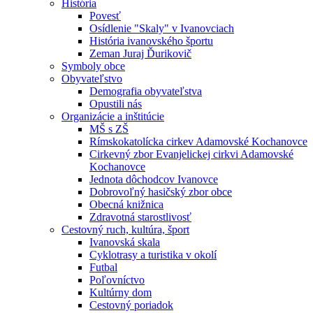
História
Povesť
Osídlenie "Skaly" v Ivanovciach
História ivanovského športu
Zeman Juraj Ďurikovič
Symboly obce
Obyvateľstvo
Demografia obyvateľstva
Opustili nás
Organizácie a inštitúcie
MŠ s ZŠ
Rímskokatolícka cirkev Adamovské Kochanovce
Cirkevný zbor Evanjelickej cirkvi Adamovské
Kochanovce
Jednota dôchodcov Ivanovce
Dobrovoľný hasičský zbor obce
Obecná knižnica
Zdravotná starostlivosť
Cestovný ruch, kultúra, šport
Ivanovská skala
Cyklotrasy a turistika v okolí
Futbal
Poľovníctvo
Kultúrny dom
Cestovný poriadok