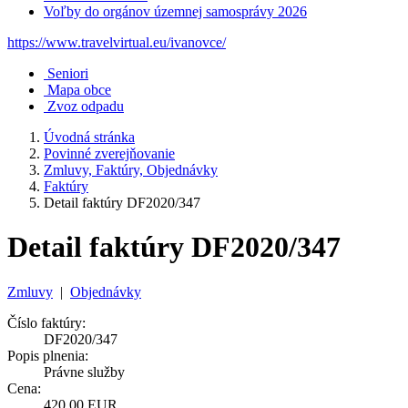
Voľby do orgánov územnej samosprávy 2026
https://www.travelvirtual.eu/ivanovce/
Seniori
Mapa obce
Zvoz odpadu
Úvodná stránka
Povinné zverejňovanie
Zmluvy, Faktúry, Objednávky
Faktúry
Detail faktúry DF2020/347
Detail faktúry DF2020/347
Zmluvy
|
Objednávky
Číslo faktúry:
DF2020/347
Popis plnenia:
Právne služby
Cena:
420,00 EUR