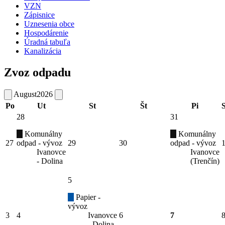
VZN
Zápisnice
Uznesenia obce
Hospodárenie
Úradná tabuľa
Kanalizácia
Zvoz odpadu
August
2026
Po
Ut
St
Št
Pi
28
31
Komunálny
Komunálny
27
odpad - vývoz
29
30
odpad - vývoz
Ivanovce
Ivanovce
- Dolina
(Trenčín)
5
Papier -
vývoz
3
4
Ivanovce
6
7
- Dolina,