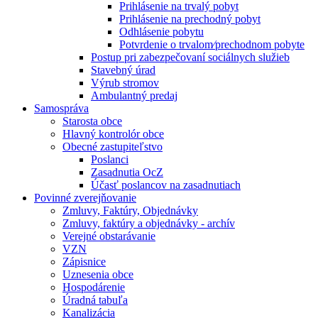
Prihlásenie na trvalý pobyt
Prihlásenie na prechodný pobyt
Odhlásenie pobytu
Potvrdenie o trvalom⁄prechodnom pobyte
Postup pri zabezpečovaní sociálnych služieb
Stavebný úrad
Výrub stromov
Ambulantný predaj
Samospráva
Starosta obce
Hlavný kontrolór obce
Obecné zastupiteľstvo
Poslanci
Zasadnutia OcZ
Účasť poslancov na zasadnutiach
Povinné zverejňovanie
Zmluvy, Faktúry, Objednávky
Zmluvy, faktúry a objednávky - archív
Verejné obstarávanie
VZN
Zápisnice
Uznesenia obce
Hospodárenie
Úradná tabuľa
Kanalizácia