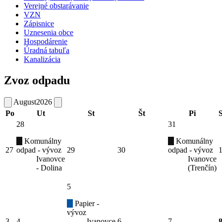
Verejné obstarávanie
VZN
Zápisnice
Uznesenia obce
Hospodárenie
Úradná tabuľa
Kanalizácia
Zvoz odpadu
August
2026
Po
Ut
St
Št
Pi
28
31
Komunálny
Komunálny
27
odpad - vývoz
29
30
odpad - vývoz
Ivanovce
Ivanovce
- Dolina
(Trenčín)
5
Papier -
vývoz
3
4
Ivanovce
6
7