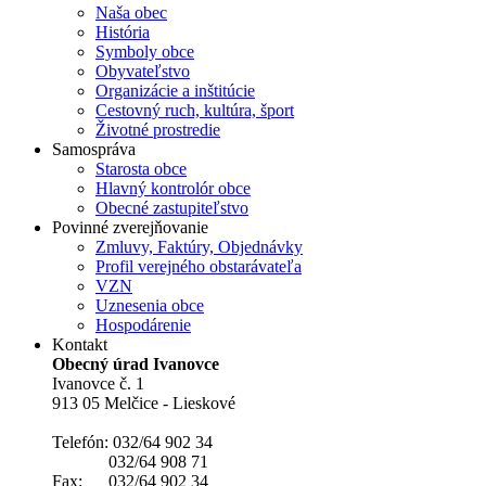
Naša obec
História
Symboly obce
Obyvateľstvo
Organizácie a inštitúcie
Cestovný ruch, kultúra, šport
Životné prostredie
Samospráva
Starosta obce
Hlavný kontrolór obce
Obecné zastupiteľstvo
Povinné zverejňovanie
Zmluvy, Faktúry, Objednávky
Profil verejného obstarávateľa
VZN
Uznesenia obce
Hospodárenie
Kontakt
Obecný úrad Ivanovce
Ivanovce č. 1
913 05 Melčice - Lieskové
Telefón: 032/64 902 34
032/64 908 71
Fax: 032/64 902 34