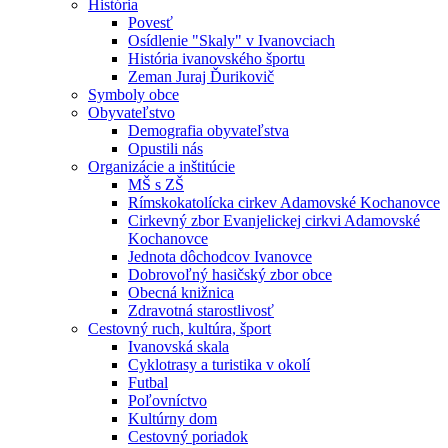
História
Povesť
Osídlenie "Skaly" v Ivanovciach
História ivanovského športu
Zeman Juraj Ďurikovič
Symboly obce
Obyvateľstvo
Demografia obyvateľstva
Opustili nás
Organizácie a inštitúcie
MŠ s ZŠ
Rímskokatolícka cirkev Adamovské Kochanovce
Cirkevný zbor Evanjelickej cirkvi Adamovské
Kochanovce
Jednota dôchodcov Ivanovce
Dobrovoľný hasičský zbor obce
Obecná knižnica
Zdravotná starostlivosť
Cestovný ruch, kultúra, šport
Ivanovská skala
Cyklotrasy a turistika v okolí
Futbal
Poľovníctvo
Kultúrny dom
Cestovný poriadok