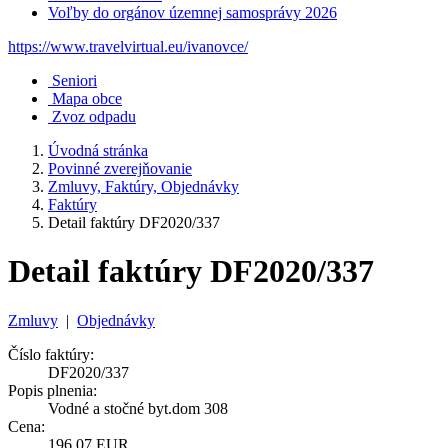
Voľby do orgánov územnej samosprávy 2026
https://www.travelvirtual.eu/ivanovce/
Seniori
Mapa obce
Zvoz odpadu
Úvodná stránka
Povinné zverejňovanie
Zmluvy, Faktúry, Objednávky
Faktúry
Detail faktúry DF2020/337
Detail faktúry DF2020/337
Zmluvy
|
Objednávky
Číslo faktúry:
DF2020/337
Popis plnenia:
Vodné a stočné byt.dom 308
Cena:
196,07 EUR