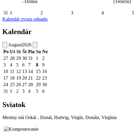
- Dolina
(Trenčín)
31
1
2
3
4
Kalendár zvozu odpadu
Kalendár
August
2026
Po
Ut
St
Št
Pia
So
Ne
27
28
29
30
31
1
2
3
4
5
6
7
8
9
10
11
12
13
14
15
16
17
18
19
20
21
22
23
24
25
26
27
28
29
30
31
1
2
3
4
5
6
Sviatok
Meniny má
Oskár
, Donát, Hartvig, Virgín, Donáta, Virgínia