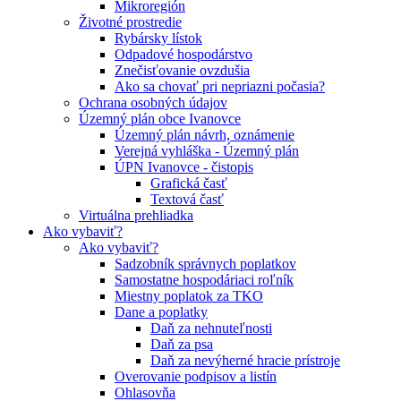
Mikroregión
Životné prostredie
Rybársky lístok
Odpadové hospodárstvo
Znečisťovanie ovzdušia
Ako sa chovať pri nepriazni počasia?
Ochrana osobných údajov
Územný plán obce Ivanovce
Územný plán návrh, oznámenie
Verejná vyhláška - Územný plán
ÚPN Ivanovce - čistopis
Grafická časť
Textová časť
Virtuálna prehliadka
Ako vybaviť?
Ako vybaviť?
Sadzobník správnych poplatkov
Samostatne hospodáriaci roľník
Miestny poplatok za TKO
Dane a poplatky
Daň za nehnuteľnosti
Daň za psa
Daň za nevýherné hracie prístroje
Overovanie podpisov a listín
Ohlasovňa