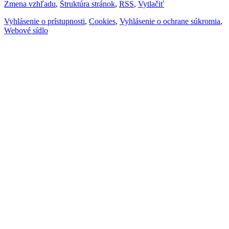
Zmena vzhľadu
,
Štruktúra stránok
,
RSS
,
Vytlačiť
Vyhlásenie o prístupnosti
,
Cookies
,
Vyhlásenie o ochrane súkromia
,
Webové sídlo