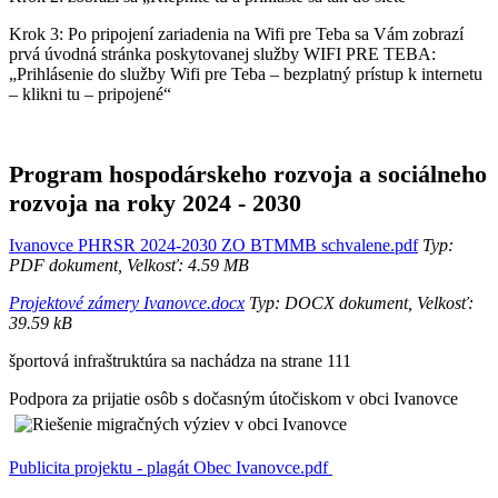
Krok 3: Po pripojení zariadenia na Wifi pre Teba sa Vám zobrazí
prvá úvodná stránka poskytovanej služby WIFI PRE TEBA:
„Prihlásenie do služby Wifi pre Teba – bezplatný prístup k internetu
– klikni tu – pripojené“
Program hospodárskeho rozvoja a sociálneho
rozvoja na roky 2024 - 2030
Ivanovce PHRSR 2024-2030 ZO BTMMB schvalene.pdf
Typ:
PDF dokument, Velkosť: 4.59 MB
Projektové zámery Ivanovce.docx
Typ: DOCX dokument, Velkosť:
39.59 kB
športová infraštruktúra sa nachádza na strane 111
Podpora za prijatie osôb s dočasným útočiskom v obci Ivanovce
Publicita projektu - plagát Obec Ivanovce.pdf