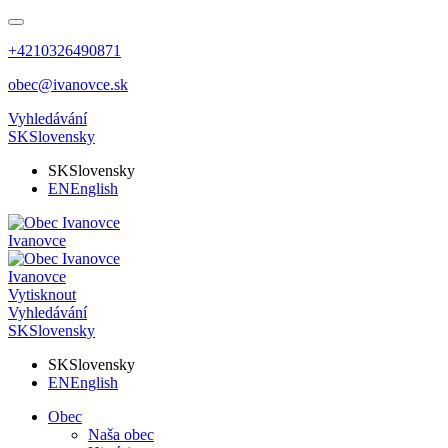
+4210326490871
obec@ivanovce.sk
Vyhledávání
SK
Slovensky
SK
Slovensky
EN
English
Ivanovce
Ivanovce
Vytisknout
Vyhledávání
SK
Slovensky
SK
Slovensky
EN
English
Obec
Naša obec