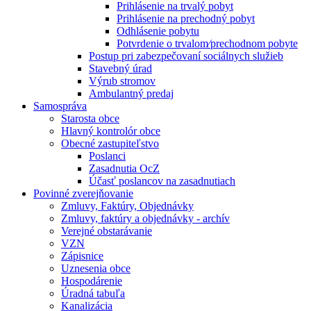
Prihlásenie na trvalý pobyt
Prihlásenie na prechodný pobyt
Odhlásenie pobytu
Potvrdenie o trvalom⁄prechodnom pobyte
Postup pri zabezpečovaní sociálnych služieb
Stavebný úrad
Výrub stromov
Ambulantný predaj
Samospráva
Starosta obce
Hlavný kontrolór obce
Obecné zastupiteľstvo
Poslanci
Zasadnutia OcZ
Účasť poslancov na zasadnutiach
Povinné zverejňovanie
Zmluvy, Faktúry, Objednávky
Zmluvy, faktúry a objednávky - archív
Verejné obstarávanie
VZN
Zápisnice
Uznesenia obce
Hospodárenie
Úradná tabuľa
Kanalizácia