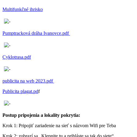
Multifunkčné ihrisko
Pumptracková dráha Ivanovce.pdf
Cyklotrasa.pdf
publicita na web 2023.pdf
Publicita plagat.pd
f
Postup pripojenia a lokality pokrytia:
Krok 1: Pripojiť zariadenie na sieť s názvom Wifi pre Teba
Krok 2: zobrazí sa „Klepnite tu a prihláste sa tak do siete“