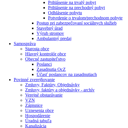
Prihlásenie na trvalý pobyt
Prihlásenie na prechodný pobyt
Odhlásenie pobytu
Potvrdenie o trvalom⁄prechodnom pobyte
Postup pri zabezpečovaní sociálnych služieb
Stavebný úrad
Výrub stromov
Ambulantný predaj
Samospráva
Starosta obce
Hlavný kontrolór obce
Obecné zastupiteľstvo
Poslanci
Zasadnutia OcZ
Účasť poslancov na zasadnutiach
Povinné zverejňovanie
Zmluvy, Faktúry, Objednávky
Zmluvy, faktúry a objednávky - archív
Verejné obstarávanie
VZN
Zápisnice
Uznesenia obce
Hospodárenie
Úradná tabuľa
Kanalizácia