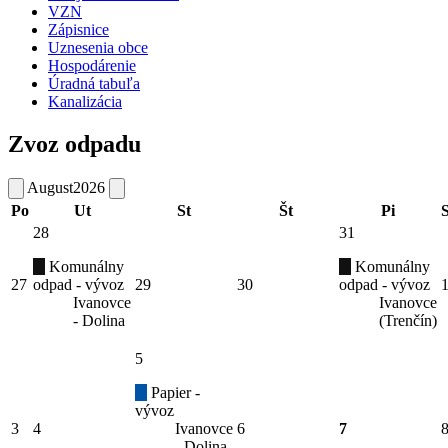
VZN
Zápisnice
Uznesenia obce
Hospodárenie
Úradná tabuľa
Kanalizácia
Zvoz odpadu
August
2026
Po
Ut
St
Št
Pi
28
31
Komunálny
Komunálny
27
odpad - vývoz
29
30
odpad - vývoz
Ivanovce
Ivanovce
- Dolina
(Trenčín)
5
Papier -
vývoz
3
4
Ivanovce
6
7
- Dolina,