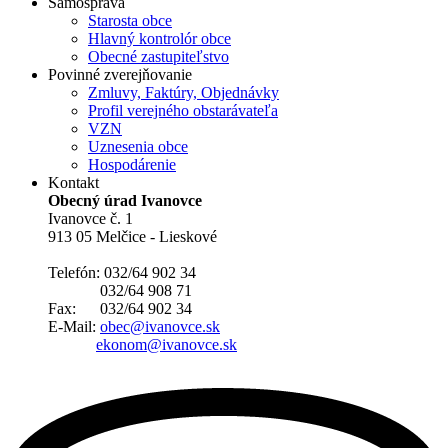
Samospráva
Starosta obce
Hlavný kontrolór obce
Obecné zastupiteľstvo
Povinné zverejňovanie
Zmluvy, Faktúry, Objednávky
Profil verejného obstarávateľa
VZN
Uznesenia obce
Hospodárenie
Kontakt
Obecný úrad Ivanovce
Ivanovce č. 1
913 05 Melčice - Lieskové
Telefón: 032/64 902 34
032/64 908 71
Fax: 032/64 902 34
E-Mail:
obec@ivanovce.sk
ekonom@ivanovce.sk