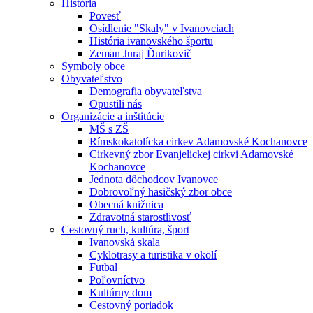
História
Povesť
Osídlenie "Skaly" v Ivanovciach
História ivanovského športu
Zeman Juraj Ďurikovič
Symboly obce
Obyvateľstvo
Demografia obyvateľstva
Opustili nás
Organizácie a inštitúcie
MŠ s ZŠ
Rímskokatolícka cirkev Adamovské Kochanovce
Cirkevný zbor Evanjelickej cirkvi Adamovské
Kochanovce
Jednota dôchodcov Ivanovce
Dobrovoľný hasičský zbor obce
Obecná knižnica
Zdravotná starostlivosť
Cestovný ruch, kultúra, šport
Ivanovská skala
Cyklotrasy a turistika v okolí
Futbal
Poľovníctvo
Kultúrny dom
Cestovný poriadok