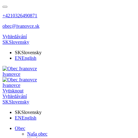
+4210326490871
obec@ivanovce.sk
Vyhledávání
SK
Slovensky
SK
Slovensky
EN
English
Ivanovce
Ivanovce
Vytisknout
Vyhledávání
SK
Slovensky
SK
Slovensky
EN
English
Obec
Naša obec