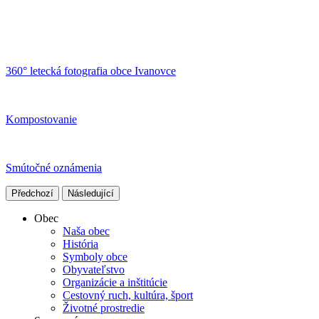
360° letecká fotografia obce Ivanovce
Kompostovanie
Smútočné oznámenia
Předchozí
Následující
Obec
Naša obec
História
Symboly obce
Obyvateľstvo
Organizácie a inštitúcie
Cestovný ruch, kultúra, šport
Životné prostredie