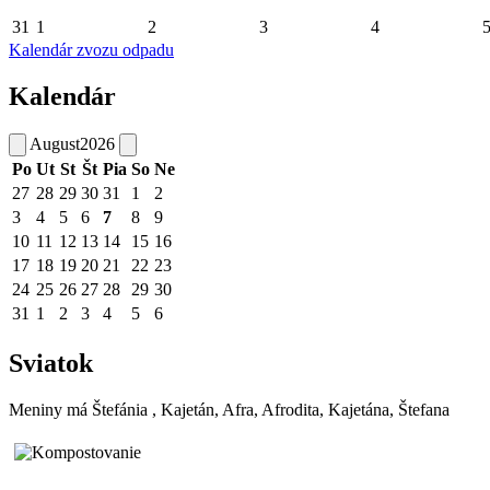
31
1
2
3
4
Kalendár zvozu odpadu
Kalendár
August
2026
Po
Ut
St
Št
Pia
So
Ne
27
28
29
30
31
1
2
3
4
5
6
7
8
9
10
11
12
13
14
15
16
17
18
19
20
21
22
23
24
25
26
27
28
29
30
31
1
2
3
4
5
6
Sviatok
Meniny má
Štefánia
, Kajetán, Afra, Afrodita, Kajetána, Štefana