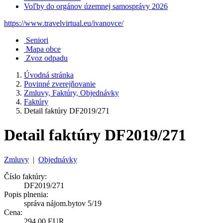
Voľby do orgánov územnej samosprávy 2026
https://www.travelvirtual.eu/ivanovce/
Seniori
Mapa obce
Zvoz odpadu
Úvodná stránka
Povinné zverejňovanie
Zmluvy, Faktúry, Objednávky
Faktúry
Detail faktúry DF2019/271
Detail faktúry DF2019/271
Zmluvy
|
Objednávky
Číslo faktúry:
DF2019/271
Popis plnenia:
správa nájom.bytov 5/19
Cena:
294,00 EUR