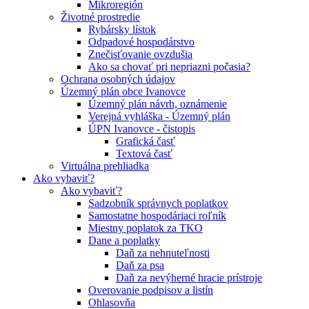
Mikroregión
Životné prostredie
Rybársky lístok
Odpadové hospodárstvo
Znečisťovanie ovzdušia
Ako sa chovať pri nepriazni počasia?
Ochrana osobných údajov
Územný plán obce Ivanovce
Územný plán návrh, oznámenie
Verejná vyhláška - Územný plán
ÚPN Ivanovce - čistopis
Grafická časť
Textová časť
Virtuálna prehliadka
Ako vybaviť?
Ako vybaviť?
Sadzobník správnych poplatkov
Samostatne hospodáriaci roľník
Miestny poplatok za TKO
Dane a poplatky
Daň za nehnuteľnosti
Daň za psa
Daň za nevýherné hracie prístroje
Overovanie podpisov a listín
Ohlasovňa