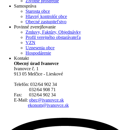
Životné prostredie
Samospráva
Starosta obce
Hlavný kontrolór obce
Obecné zastupiteľstvo
Povinné zverejňovanie
Zmluvy, Faktúry, Objednávky
Profil verejného obstarávateľa
VZN
Uznesenia obce
Hospodárenie
Kontakt
Obecný úrad Ivanovce
Ivanovce č. 1
913 05 Melčice - Lieskové
Telefón: 032/64 902 34
032/64 908 71
Fax: 032/64 902 34
E-Mail:
obec@ivanovce.sk
ekonom@ivanovce.sk