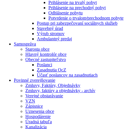
Prihlásenie na trvalý pobyt
Prihlásenie na prechodný pobyt
Odhlásenie pobytu
Potvrdenie o trvalom⁄prechodnom pobyte
Postup pri zabezpečovaní sociálnych služieb
Stavebný úrad
Výrub stromov
Ambulantný predaj
Samospráva
Starosta obce
Hlavný kontrolór obce
Obecné zastupiteľstvo
Poslanci
Zasadnutia OcZ
Účasť poslancov na zasadnutiach
Povinné zverejňovanie
Zmluvy, Faktúry, Objednávky
Zmluvy, faktúry a objednávky - archív
Verejné obstarávanie
VZN
Zápisnice
Uznesenia obce
Hospodárenie
Úradná tabuľa
Kanalizácia