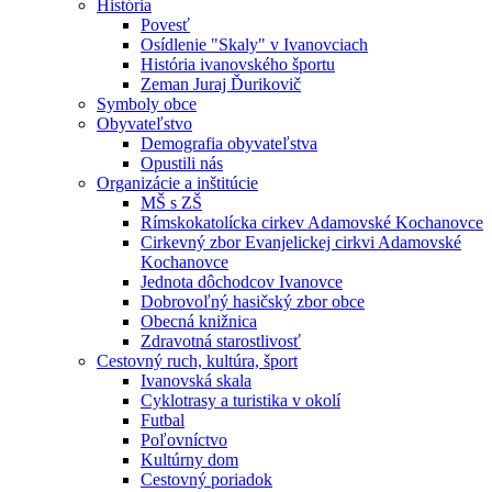
História
Povesť
Osídlenie "Skaly" v Ivanovciach
História ivanovského športu
Zeman Juraj Ďurikovič
Symboly obce
Obyvateľstvo
Demografia obyvateľstva
Opustili nás
Organizácie a inštitúcie
MŠ s ZŠ
Rímskokatolícka cirkev Adamovské Kochanovce
Cirkevný zbor Evanjelickej cirkvi Adamovské
Kochanovce
Jednota dôchodcov Ivanovce
Dobrovoľný hasičský zbor obce
Obecná knižnica
Zdravotná starostlivosť
Cestovný ruch, kultúra, šport
Ivanovská skala
Cyklotrasy a turistika v okolí
Futbal
Poľovníctvo
Kultúrny dom
Cestovný poriadok