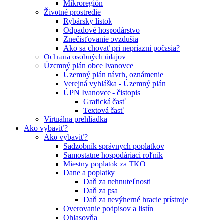
Mikroregión
Životné prostredie
Rybársky lístok
Odpadové hospodárstvo
Znečisťovanie ovzdušia
Ako sa chovať pri nepriazni počasia?
Ochrana osobných údajov
Územný plán obce Ivanovce
Územný plán návrh, oznámenie
Verejná vyhláška - Územný plán
ÚPN Ivanovce - čistopis
Grafická časť
Textová časť
Virtuálna prehliadka
Ako vybaviť?
Ako vybaviť?
Sadzobník správnych poplatkov
Samostatne hospodáriaci roľník
Miestny poplatok za TKO
Dane a poplatky
Daň za nehnuteľnosti
Daň za psa
Daň za nevýherné hracie prístroje
Overovanie podpisov a listín
Ohlasovňa