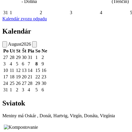
- Dolina
(Trenčín)
31
1
2
3
4
Kalendár zvozu odpadu
Kalendár
August
2026
Po
Ut
St
Št
Pia
So
Ne
27
28
29
30
31
1
2
3
4
5
6
7
8
9
10
11
12
13
14
15
16
17
18
19
20
21
22
23
24
25
26
27
28
29
30
31
1
2
3
4
5
6
Sviatok
Meniny má
Oskár
, Donát, Hartvig, Virgín, Donáta, Virgínia