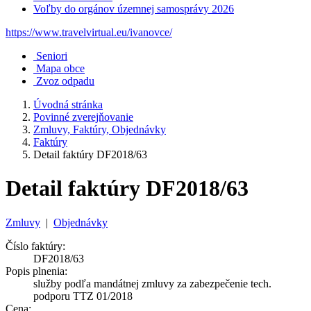
Voľby do orgánov územnej samosprávy 2026
https://www.travelvirtual.eu/ivanovce/
Seniori
Mapa obce
Zvoz odpadu
Úvodná stránka
Povinné zverejňovanie
Zmluvy, Faktúry, Objednávky
Faktúry
Detail faktúry DF2018/63
Detail faktúry DF2018/63
Zmluvy
|
Objednávky
Číslo faktúry:
DF2018/63
Popis plnenia:
služby podľa mandátnej zmluvy za zabezpečenie tech.
podporu TTZ 01/2018
Cena: