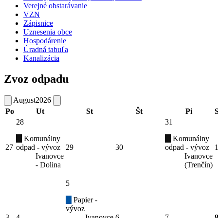
Verejné obstarávanie
VZN
Zápisnice
Uznesenia obce
Hospodárenie
Úradná tabuľa
Kanalizácia
Zvoz odpadu
August
2026
Po
Ut
St
Št
Pi
28
31
Komunálny
Komunálny
27
odpad - vývoz
29
30
odpad - vývoz
Ivanovce
Ivanovce
- Dolina
(Trenčín)
5
Papier -
vývoz
3
4
Ivanovce
6
7