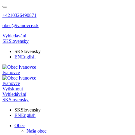
+4210326490871
obec@ivanovce.sk
Vyhledávání
SK
Slovensky
SK
Slovensky
EN
English
Ivanovce
Ivanovce
Vytisknout
Vyhledávání
SK
Slovensky
SK
Slovensky
EN
English
Obec
Naša obec