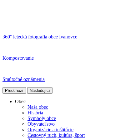
360° letecká fotografia obce Ivanovce
Kompostovanie
Smútočné oznámenia
Předchozí
Následující
Obec
Naša obec
História
Symboly obce
Obyvateľstvo
Organizácie a inštitúcie
Cestovný ruch, kultúra, šport