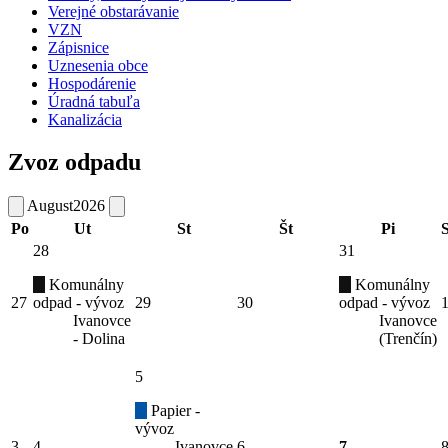
Verejné obstarávanie
VZN
Zápisnice
Uznesenia obce
Hospodárenie
Úradná tabuľa
Kanalizácia
Zvoz odpadu
August
2026
Po
Ut
St
Št
Pi
28
31
Komunálny
Komunálny
27
odpad - vývoz
29
30
odpad - vývoz
Ivanovce
Ivanovce
- Dolina
(Trenčín)
5
Papier -
vývoz
3
4
Ivanovce
6
7