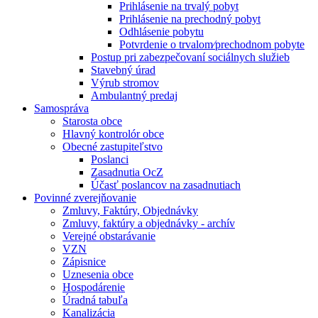
Prihlásenie na trvalý pobyt
Prihlásenie na prechodný pobyt
Odhlásenie pobytu
Potvrdenie o trvalom⁄prechodnom pobyte
Postup pri zabezpečovaní sociálnych služieb
Stavebný úrad
Výrub stromov
Ambulantný predaj
Samospráva
Starosta obce
Hlavný kontrolór obce
Obecné zastupiteľstvo
Poslanci
Zasadnutia OcZ
Účasť poslancov na zasadnutiach
Povinné zverejňovanie
Zmluvy, Faktúry, Objednávky
Zmluvy, faktúry a objednávky - archív
Verejné obstarávanie
VZN
Zápisnice
Uznesenia obce
Hospodárenie
Úradná tabuľa
Kanalizácia