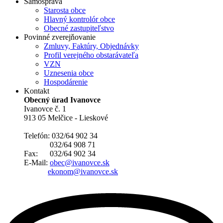
Samospráva
Starosta obce
Hlavný kontrolór obce
Obecné zastupiteľstvo
Povinné zverejňovanie
Zmluvy, Faktúry, Objednávky
Profil verejného obstarávateľa
VZN
Uznesenia obce
Hospodárenie
Kontakt
Obecný úrad Ivanovce
Ivanovce č. 1
913 05 Melčice - Lieskové
Telefón: 032/64 902 34
032/64 908 71
Fax: 032/64 902 34
E-Mail:
obec@ivanovce.sk
ekonom@ivanovce.sk