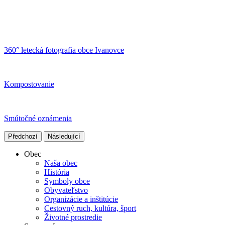
360° letecká fotografia obce Ivanovce
Kompostovanie
Smútočné oznámenia
Předchozí
Následující
Obec
Naša obec
História
Symboly obce
Obyvateľstvo
Organizácie a inštitúcie
Cestovný ruch, kultúra, šport
Životné prostredie