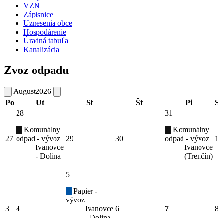
VZN
Zápisnice
Uznesenia obce
Hospodárenie
Úradná tabuľa
Kanalizácia
Zvoz odpadu
August
2026
Po
Ut
St
Št
Pi
28
31
Komunálny
Komunálny
27
odpad - vývoz
29
30
odpad - vývoz
Ivanovce
Ivanovce
- Dolina
(Trenčín)
5
Papier -
vývoz
3
4
Ivanovce
6
7
- Dolina,