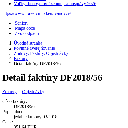
Voľby do orgánov územnej samosprávy 2026
https://www.travelvirtual.eu/ivanovce/
Seniori
Mapa obce
Zvoz odpadu
Úvodná stránka
Povinné zverejňovanie
Zmluvy, Faktúry, Objednávky
Faktúry
Detail faktúry DF2018/56
Detail faktúry DF2018/56
Zmluvy
|
Objednávky
Číslo faktúry:
DF2018/56
Popis plnenia:
jedálne kupony 03/2018
Cena:
351,64 EUR