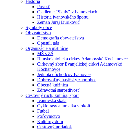
História
Povesť
Osídlenie "Skaly" v Ivanovciach
História ivanovského športu
Zeman Juraj Ďurikovič
Symboly obce
Obyvateľstvo
Demografia obyvateľstva
Opustili nás
Organizácie a inštitúcie
MŠ s ZŠ
Rímskokatolícka cirkev Adamovské Kochanovce
Cirkevný zbor Evanjelickej cirkvi Adamovské
Kochanovce
Jednota dôchodcov Ivanovce
Dobrovoľný hasičský zbor obce
Obecná knižnica
Zdravotná starostlivosť
Cestovný ruch, kultúra, šport
Ivanovská skala
Cyklotrasy a turistika v okolí
Futbal
Poľovníctvo
Kultúrny dom
Cestovný poriadok