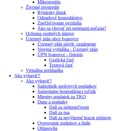
Mikroregión
Životné prostredie
Rybársky lístok
Odpadové hospodárstvo
Znečisťovanie ovzdušia
Ako sa chovať pri nepriazni počasia?
Ochrana osobných údajov
Územný plán obce Ivanovce
Územný plán návrh, oznámenie
Verejná vyhláška - Územný plán
ÚPN Ivanovce - čistopis
Grafická časť
Textová časť
Virtuálna prehliadka
Ako vybaviť?
Ako vybaviť?
Sadzobník správnych poplatkov
Samostatne hospodáriaci roľník
Miestny poplatok za TKO
Dane a poplatky
Daň za nehnuteľnosti
Daň za psa
Daň za nevýherné hracie prístroje
Overovanie podpisov a listín
Ohlasovňa