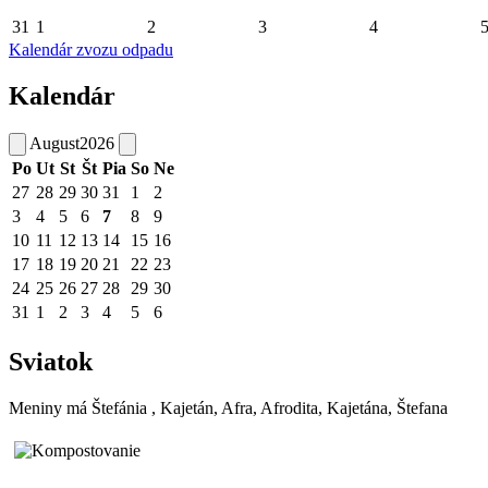
31
1
2
3
4
Kalendár zvozu odpadu
Kalendár
August
2026
Po
Ut
St
Št
Pia
So
Ne
27
28
29
30
31
1
2
3
4
5
6
7
8
9
10
11
12
13
14
15
16
17
18
19
20
21
22
23
24
25
26
27
28
29
30
31
1
2
3
4
5
6
Sviatok
Meniny má
Štefánia
, Kajetán, Afra, Afrodita, Kajetána, Štefana