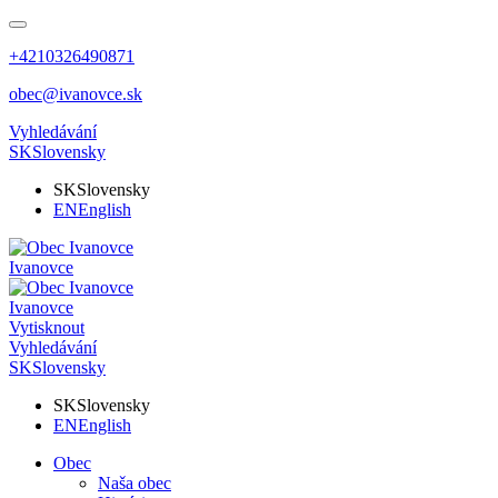
+4210326490871
obec@ivanovce.sk
Vyhledávání
SK
Slovensky
SK
Slovensky
EN
English
Ivanovce
Ivanovce
Vytisknout
Vyhledávání
SK
Slovensky
SK
Slovensky
EN
English
Obec
Naša obec