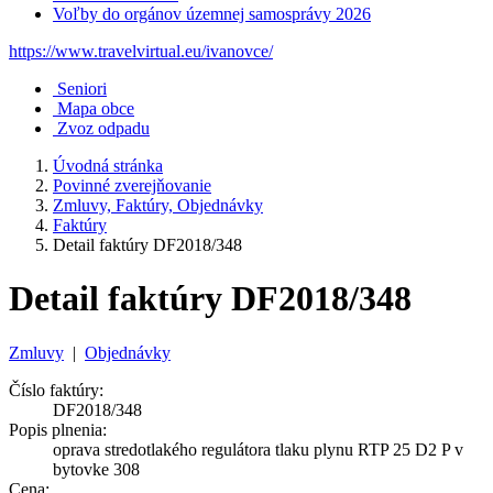
Voľby do orgánov územnej samosprávy 2026
https://www.travelvirtual.eu/ivanovce/
Seniori
Mapa obce
Zvoz odpadu
Úvodná stránka
Povinné zverejňovanie
Zmluvy, Faktúry, Objednávky
Faktúry
Detail faktúry DF2018/348
Detail faktúry DF2018/348
Zmluvy
|
Objednávky
Číslo faktúry:
DF2018/348
Popis plnenia:
oprava stredotlakého regulátora tlaku plynu RTP 25 D2 P v
bytovke 308
Cena: