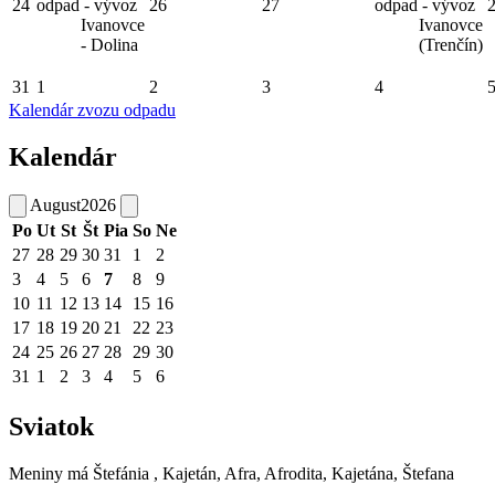
24
odpad - vývoz
26
27
odpad - vývoz
Ivanovce
Ivanovce
- Dolina
(Trenčín)
31
1
2
3
4
Kalendár zvozu odpadu
Kalendár
August
2026
Po
Ut
St
Št
Pia
So
Ne
27
28
29
30
31
1
2
3
4
5
6
7
8
9
10
11
12
13
14
15
16
17
18
19
20
21
22
23
24
25
26
27
28
29
30
31
1
2
3
4
5
6
Sviatok
Meniny má
Štefánia
, Kajetán, Afra, Afrodita, Kajetána, Štefana