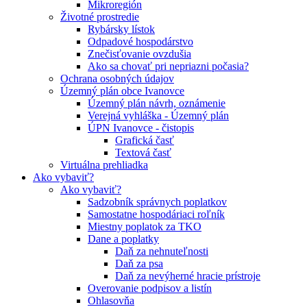
Mikroregión
Životné prostredie
Rybársky lístok
Odpadové hospodárstvo
Znečisťovanie ovzdušia
Ako sa chovať pri nepriazni počasia?
Ochrana osobných údajov
Územný plán obce Ivanovce
Územný plán návrh, oznámenie
Verejná vyhláška - Územný plán
ÚPN Ivanovce - čistopis
Grafická časť
Textová časť
Virtuálna prehliadka
Ako vybaviť?
Ako vybaviť?
Sadzobník správnych poplatkov
Samostatne hospodáriaci roľník
Miestny poplatok za TKO
Dane a poplatky
Daň za nehnuteľnosti
Daň za psa
Daň za nevýherné hracie prístroje
Overovanie podpisov a listín
Ohlasovňa