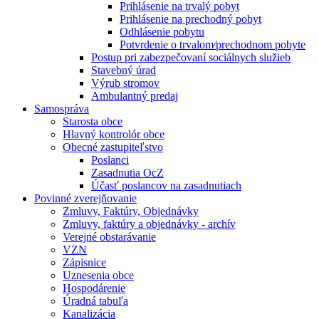
Prihlásenie na trvalý pobyt
Prihlásenie na prechodný pobyt
Odhlásenie pobytu
Potvrdenie o trvalom⁄prechodnom pobyte
Postup pri zabezpečovaní sociálnych služieb
Stavebný úrad
Výrub stromov
Ambulantný predaj
Samospráva
Starosta obce
Hlavný kontrolór obce
Obecné zastupiteľstvo
Poslanci
Zasadnutia OcZ
Účasť poslancov na zasadnutiach
Povinné zverejňovanie
Zmluvy, Faktúry, Objednávky
Zmluvy, faktúry a objednávky - archív
Verejné obstarávanie
VZN
Zápisnice
Uznesenia obce
Hospodárenie
Úradná tabuľa
Kanalizácia