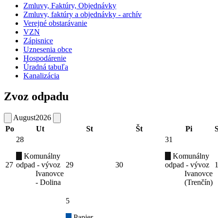
Zmluvy, Faktúry, Objednávky
Zmluvy, faktúry a objednávky - archív
Verejné obstarávanie
VZN
Zápisnice
Uznesenia obce
Hospodárenie
Úradná tabuľa
Kanalizácia
Zvoz odpadu
August
2026
Po
Ut
St
Št
Pi
28
31
Komunálny
Komunálny
27
odpad - vývoz
29
30
odpad - vývoz
Ivanovce
Ivanovce
- Dolina
(Trenčín)
5
Papier -