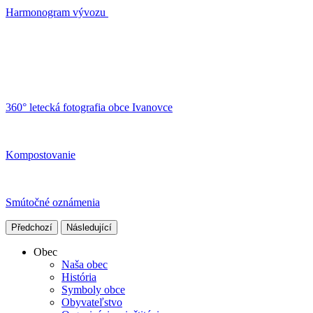
Harmonogram vývozu
360° letecká fotografia obce Ivanovce
Kompostovanie
Smútočné oznámenia
Předchozí
Následující
Obec
Naša obec
História
Symboly obce
Obyvateľstvo