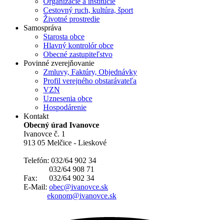
Organizácie a inštitúcie
Cestovný ruch, kultúra, šport
Životné prostredie
Samospráva
Starosta obce
Hlavný kontrolór obce
Obecné zastupiteľstvo
Povinné zverejňovanie
Zmluvy, Faktúry, Objednávky
Profil verejného obstarávateľa
VZN
Uznesenia obce
Hospodárenie
Kontakt
Obecný úrad Ivanovce
Ivanovce č. 1
913 05 Melčice - Lieskové
Telefón: 032/64 902 34
032/64 908 71
Fax: 032/64 902 34
E-Mail:
obec@ivanovce.sk
ekonom@ivanovce.sk