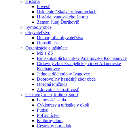
História
Povesť
Osídlenie "Skaly" v Ivanovciach
História ivanovského športu
Zeman Juraj Ďurikovič
Symboly obce
Obyvateľstvo
Demografia obyvateľstva
Opustili nás
Organizácie a inštitúcie
MŠ s ZŠ
Rímskokatolícka cirkev Adamovské Kochanovce
Cirkevný zbor Evanjelickej cirkvi Adamovské
Kochanovce
Jednota dôchodcov Ivanovce
Dobrovoľný hasičský zbor obce
Obecná knižnica
Zdravotná starostlivosť
Cestovný ruch, kultúra, šport
Ivanovská skala
Cyklotrasy a turistika v okolí
Futbal
Poľovníctvo
Kultúrny dom
Cestovný poriadok