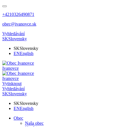
+4210326490871
obec@ivanovce.sk
Vyhledávání
SK
Slovensky
SK
Slovensky
EN
English
Ivanovce
Ivanovce
Vytisknout
Vyhledávání
SK
Slovensky
SK
Slovensky
EN
English
Obec
Naša obec