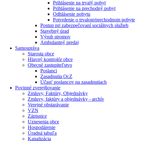
Prihlásenie na trvalý pobyt
Prihlásenie na prechodný pobyt
Odhlásenie pobytu
Potvrdenie o trvalom⁄prechodnom pobyte
Postup pri zabezpečovaní sociálnych služieb
Stavebný úrad
Výrub stromov
Ambulantný predaj
Samospráva
Starosta obce
Hlavný kontrolór obce
Obecné zastupiteľstvo
Poslanci
Zasadnutia OcZ
Účasť poslancov na zasadnutiach
Povinné zverejňovanie
Zmluvy, Faktúry, Objednávky
Zmluvy, faktúry a objednávky - archív
Verejné obstarávanie
VZN
Zápisnice
Uznesenia obce
Hospodárenie
Úradná tabuľa
Kanalizácia