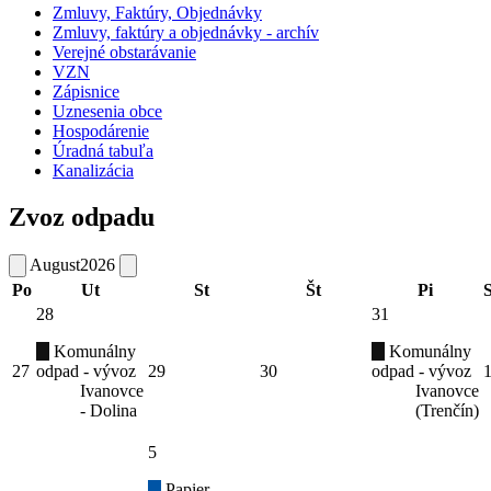
Zmluvy, Faktúry, Objednávky
Zmluvy, faktúry a objednávky - archív
Verejné obstarávanie
VZN
Zápisnice
Uznesenia obce
Hospodárenie
Úradná tabuľa
Kanalizácia
Zvoz odpadu
August
2026
Po
Ut
St
Št
Pi
28
31
Komunálny
Komunálny
27
odpad - vývoz
29
30
odpad - vývoz
Ivanovce
Ivanovce
- Dolina
(Trenčín)
5
Papier -