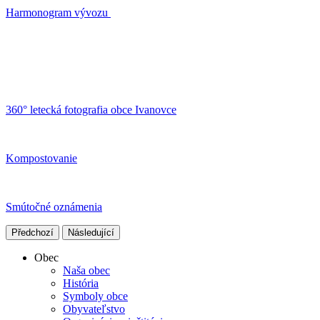
Harmonogram vývozu
360° letecká fotografia obce Ivanovce
Kompostovanie
Smútočné oznámenia
Předchozí
Následující
Obec
Naša obec
História
Symboly obce
Obyvateľstvo