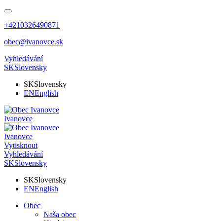
+4210326490871
obec@ivanovce.sk
Vyhledávání
SK
Slovensky
SK
Slovensky
EN
English
Ivanovce
Ivanovce
Vytisknout
Vyhledávání
SK
Slovensky
SK
Slovensky
EN
English
Obec
Naša obec