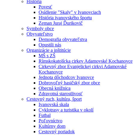
História
Povesť
Osídlenie "Skaly" v Ivanovciach
História ivanovského športu
Zeman Juraj Ďurikovič
Symboly obce
Obyvateľstvo
Demografia obyvateľstva
Opustili nás
Organizácie a inštitúcie
MŠ s ZŠ
Rímskokatolícka cirkev Adamovské Kochanovce
Cirkevný zbor Evanjelickej cirkvi Adamovské
Kochanovce
Jednota dôchodcov Ivanovce
Dobrovoľný hasičský zbor obce
Obecná knižnica
Zdravotná starostlivosť
Cestovný ruch, kultúra, šport
Ivanovská skala
Cyklotrasy a turistika v okolí
Futbal
Poľovníctvo
Kultúrny dom
Cestovný poriadok