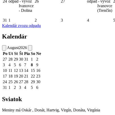
24
odpad - vývoz
26
27
odpad - vývoz
Ivanovce
Ivanovce
- Dolina
(Trenčín)
31
1
2
3
4
Kalendár zvozu odpadu
Kalendár
August
2026
Po
Ut
St
Št
Pia
So
Ne
27
28
29
30
31
1
2
3
4
5
6
7
8
9
10
11
12
13
14
15
16
17
18
19
20
21
22
23
24
25
26
27
28
29
30
31
1
2
3
4
5
6
Sviatok
Meniny má
Oskár
, Donát, Hartvig, Virgín, Donáta, Virgínia