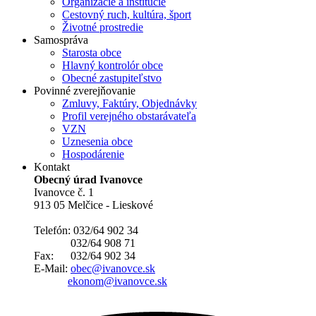
Organizácie a inštitúcie
Cestovný ruch, kultúra, šport
Životné prostredie
Samospráva
Starosta obce
Hlavný kontrolór obce
Obecné zastupiteľstvo
Povinné zverejňovanie
Zmluvy, Faktúry, Objednávky
Profil verejného obstarávateľa
VZN
Uznesenia obce
Hospodárenie
Kontakt
Obecný úrad Ivanovce
Ivanovce č. 1
913 05 Melčice - Lieskové
Telefón: 032/64 902 34
032/64 908 71
Fax: 032/64 902 34
E-Mail:
obec@ivanovce.sk
ekonom@ivanovce.sk