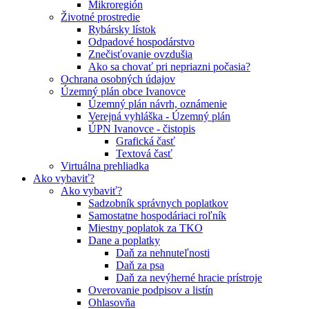
Mikroregión
Životné prostredie
Rybársky lístok
Odpadové hospodárstvo
Znečisťovanie ovzdušia
Ako sa chovať pri nepriazni počasia?
Ochrana osobných údajov
Územný plán obce Ivanovce
Územný plán návrh, oznámenie
Verejná vyhláška - Územný plán
ÚPN Ivanovce - čistopis
Grafická časť
Textová časť
Virtuálna prehliadka
Ako vybaviť?
Ako vybaviť?
Sadzobník správnych poplatkov
Samostatne hospodáriaci roľník
Miestny poplatok za TKO
Dane a poplatky
Daň za nehnuteľnosti
Daň za psa
Daň za nevýherné hracie prístroje
Overovanie podpisov a listín
Ohlasovňa