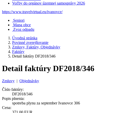
Voľby do orgánov územnej samosprávy 2026
https://www.travelvirtual.eu/ivanovce/
Seniori
Mapa obce
Zvoz odpadu
Úvodná stránka
Povinné zverejňovanie
Zmluvy, Faktúry, Objednávky
Faktúry
Detail faktúry DF2018/346
Detail faktúry DF2018/346
Zmluvy
|
Objednávky
Číslo faktúry:
DF2018/346
Popis plnenia:
spotreba plynu za september Ivanovce 306
Cena:
371,00 EUR