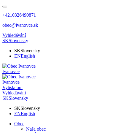
+4210326490871
obec@ivanovce.sk
Vyhledávání
SK
Slovensky
SK
Slovensky
EN
English
Ivanovce
Ivanovce
Vytisknout
Vyhledávání
SK
Slovensky
SK
Slovensky
EN
English
Obec
Naša obec