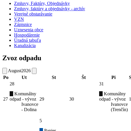
Zmluvy, Faktúry, Objednávky
Zmluvy, faktúry a objednávky - archív
Verejné obstarávanie
VZN
Zápisnice
Uznesenia obce
Hospodárenie
Úradná tabuľa
Kanalizácia
Zvoz odpadu
August
2026
Po
Ut
St
Št
Pi
28
31
Komunálny
Komunálny
27
odpad - vývoz
29
30
odpad - vývoz
Ivanovce
Ivanovce
- Dolina
(Trenčín)
5
Papier -