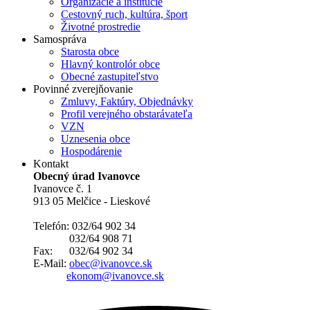
Organizácie a inštitúcie
Cestovný ruch, kultúra, šport
Životné prostredie
Samospráva
Starosta obce
Hlavný kontrolór obce
Obecné zastupiteľstvo
Povinné zverejňovanie
Zmluvy, Faktúry, Objednávky
Profil verejného obstarávateľa
VZN
Uznesenia obce
Hospodárenie
Kontakt
Obecný úrad Ivanovce
Ivanovce č. 1
913 05 Melčice - Lieskové
Telefón: 032/64 902 34
032/64 908 71
Fax: 032/64 902 34
E-Mail:
obec@ivanovce.sk
ekonom@ivanovce.sk