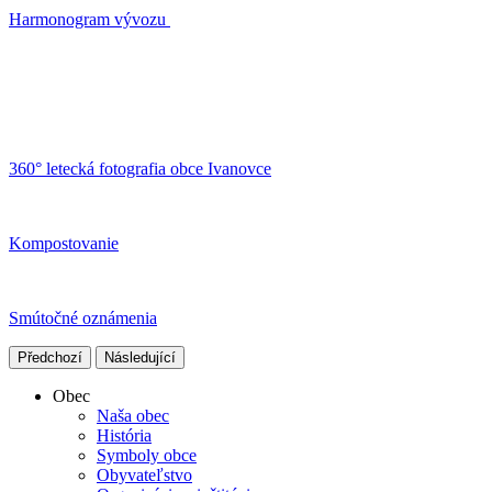
Harmonogram vývozu
360° letecká fotografia obce Ivanovce
Kompostovanie
Smútočné oznámenia
Předchozí
Následující
Obec
Naša obec
História
Symboly obce
Obyvateľstvo