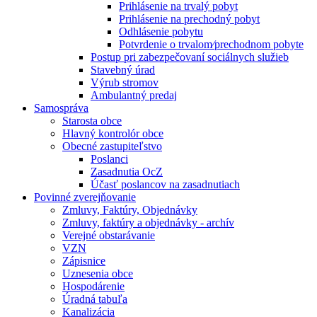
Prihlásenie na trvalý pobyt
Prihlásenie na prechodný pobyt
Odhlásenie pobytu
Potvrdenie o trvalom⁄prechodnom pobyte
Postup pri zabezpečovaní sociálnych služieb
Stavebný úrad
Výrub stromov
Ambulantný predaj
Samospráva
Starosta obce
Hlavný kontrolór obce
Obecné zastupiteľstvo
Poslanci
Zasadnutia OcZ
Účasť poslancov na zasadnutiach
Povinné zverejňovanie
Zmluvy, Faktúry, Objednávky
Zmluvy, faktúry a objednávky - archív
Verejné obstarávanie
VZN
Zápisnice
Uznesenia obce
Hospodárenie
Úradná tabuľa
Kanalizácia