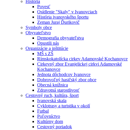
História
Povesť
Osídlenie "Skaly" v Ivanovciach
História ivanovského športu
Zeman Juraj Ďurikovič
Symboly obce
Obyvateľstvo
Demografia obyvateľstva
Opustili nás
Organizácie a inštitúcie
MŠ s ZŠ
Rímskokatolícka cirkev Adamovské Kochanovce
Cirkevný zbor Evanjelickej cirkvi Adamovské
Kochanovce
Jednota dôchodcov Ivanovce
Dobrovoľný hasičský zbor obce
Obecná knižnica
Zdravotná starostlivosť
Cestovný ruch, kultúra, šport
Ivanovská skala
Cyklotrasy a turistika v okolí
Futbal
Poľovníctvo
Kultúrny dom
Cestovný poriadok