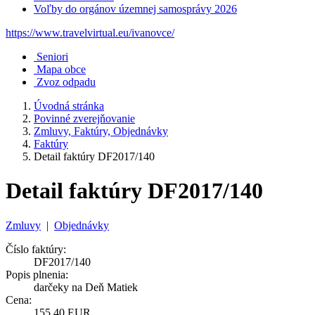
Voľby do orgánov územnej samosprávy 2026
https://www.travelvirtual.eu/ivanovce/
Seniori
Mapa obce
Zvoz odpadu
Úvodná stránka
Povinné zverejňovanie
Zmluvy, Faktúry, Objednávky
Faktúry
Detail faktúry DF2017/140
Detail faktúry DF2017/140
Zmluvy
|
Objednávky
Číslo faktúry:
DF2017/140
Popis plnenia:
darčeky na Deň Matiek
Cena:
155,40 EUR