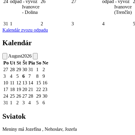
24
odpad - vývoz
26
27
odpad - vývoz
Ivanovce
Ivanovce
- Dolina
(Trenčín)
31
1
2
3
4
Kalendár zvozu odpadu
Kalendár
August
2026
Po
Ut
St
Št
Pia
So
Ne
27
28
29
30
31
1
2
3
4
5
6
7
8
9
10
11
12
13
14
15
16
17
18
19
20
21
22
23
24
25
26
27
28
29
30
31
1
2
3
4
5
6
Sviatok
Meniny má
Jozefína
, Nehoslav, Jozefa