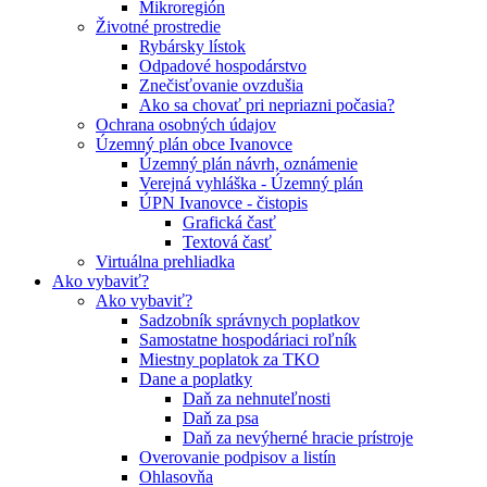
Mikroregión
Životné prostredie
Rybársky lístok
Odpadové hospodárstvo
Znečisťovanie ovzdušia
Ako sa chovať pri nepriazni počasia?
Ochrana osobných údajov
Územný plán obce Ivanovce
Územný plán návrh, oznámenie
Verejná vyhláška - Územný plán
ÚPN Ivanovce - čistopis
Grafická časť
Textová časť
Virtuálna prehliadka
Ako vybaviť?
Ako vybaviť?
Sadzobník správnych poplatkov
Samostatne hospodáriaci roľník
Miestny poplatok za TKO
Dane a poplatky
Daň za nehnuteľnosti
Daň za psa
Daň za nevýherné hracie prístroje
Overovanie podpisov a listín
Ohlasovňa